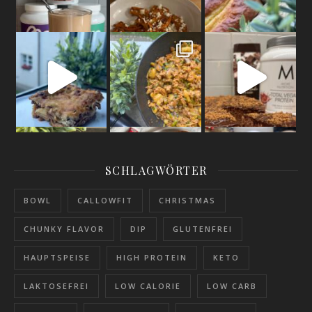
Ultra high protein / low calorie lasagne
Gnocchi Spring Bowl
109 calorie mousse au chocolat
YOU NEED: 1 sm
30 calorie #lotusbisoffspread
Sugar free protein donuts
It’s not poss
#hig
Hey guys long
SCHLAGWÖRTER
BOWL
CALLOWFIT
CHRISTMAS
CHUNKY FLAVOR
DIP
GLUTENFREI
HAUPTSPEISE
HIGH PROTEIN
KETO
LAKTOSEFREI
LOW CALORIE
LOW CARB