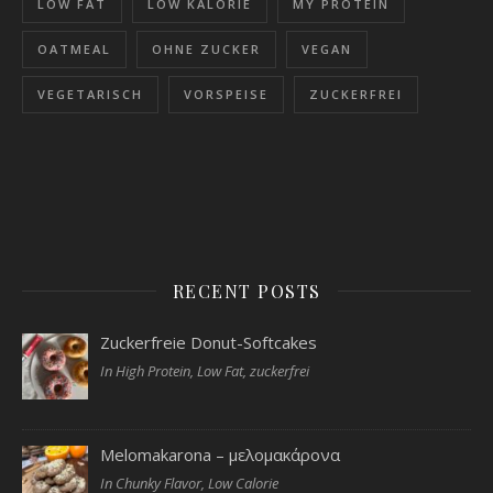
LOW FAT
LOW KALORIE
MY PROTEIN
OATMEAL
OHNE ZUCKER
VEGAN
VEGETARISCH
VORSPEISE
ZUCKERFREI
RECENT POSTS
Zuckerfreie Donut-Softcakes
In High Protein, Low Fat, zuckerfrei
Melomakarona – μελομακάρονα
In Chunky Flavor, Low Calorie