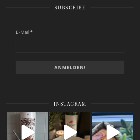
SUBSCRIBE
E-Mail
*
INSTAGRAM
High Protein Frappuccino
Low calorie pumpkin mit feta cheese in the oven
Sugar free / high protein / low calorie lemon l
Better as the on