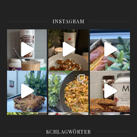
INSTAGRAM
High Protein Frappuccino
Low calorie pumpkin mit feta cheese in the oven
Sugar free / high protein / low calorie lemon l
Better as the on
Ultra high protein / low calorie lasagne
Gnocchi Spring Bowl
109 calorie mousse au chocolat
YOU NEED: 1 sm
30 calorie #lotusbisoffspread
Sugar free protein donuts
It’s not poss
#hig
Hey guys long
SCHLAGWÖRTER