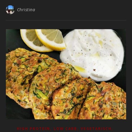
Christina
,
,
,
HIGH PROTEIN
LOW CARB
VEGETARISCH