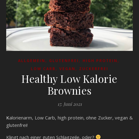
,
,
,
ALLGEMEIN
GLUTENFREI
HIGH PROTEIN
,
,
LOW CARB
VEGAN
ZUCKERFREI
Healthy Low Kalorie
Brownies
17. Juni 2021
Kalorienarm, Low Carb, high protein, ohne Zucker, vegan &
glutenfrei!
Klingt nach einer guten Schlagzeile, oder?