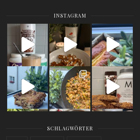
INSTAGRAM
High Protein Frappuccino
Low calorie pumpkin mit feta cheese in the oven
Sugar free / high protein / low calorie lemon l
Better as the on
Ultra high protein / low calorie lasagne
Gnocchi Spring Bowl
109 calorie mousse au chocolat
YOU NEED: 1 sm
30 calorie #lotusbisoffspread
Sugar free protein donuts
It’s not poss
#hig
Hey guys long
SCHLAGWÖRTER