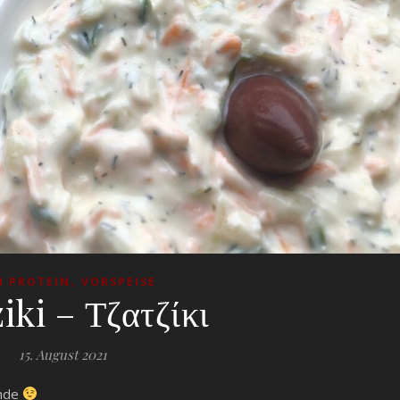
,
H PROTEIN
VORSPEISE
iki – Τζατζίκι
15. August 2021
unde