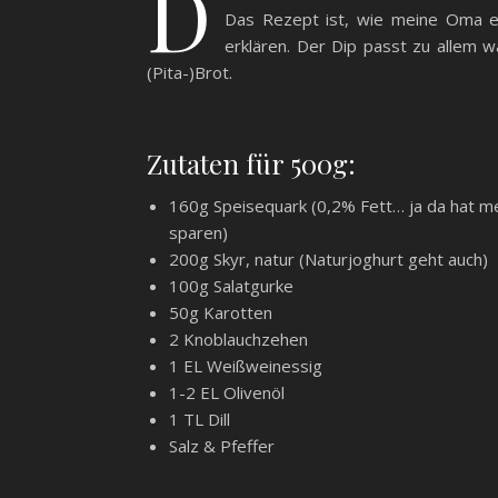
D
Das Rezept ist, wie meine Oma es
erklären. Der Dip passt zu allem wa
(Pita-)Brot.
Zutaten für 500g:
160g Speisequark (0,2% Fett… ja da hat m
sparen)
200g Skyr, natur (Naturjoghurt geht auch)
100g Salatgurke
50g Karotten
2 Knoblauchzehen
1 EL Weißweinessig
1-2 EL Olivenöl
1 TL Dill
Salz & Pfeffer