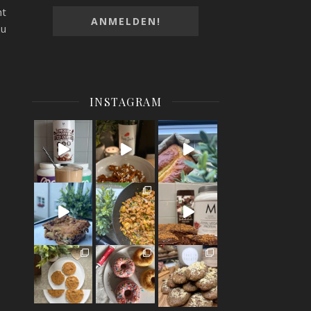
ht
zu
INSTAGRAM
High Protein Frappuccino
Low calorie pumpkin mit feta cheese in the oven
Sugar free / high protein / low calorie lemon l
Better as the on
Ultra high protein / low calorie lasagne
Gnocchi Spring Bowl
109 calorie mousse au chocolat
YOU NEED: 1 sm
30 calorie #lotusbisoffspread
Sugar free protein donuts
It’s not poss
#hig
Hey guys long