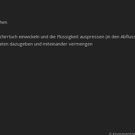
chen
chirrtuch einwickeln und die Flüssigkeit auspressen (in den Abflus
taten dazugeben und miteinander vermengen
0 Kommenta