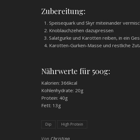
Zubereitung:
Speisequark und Skyr miteinander vermis
Knoblauchzehen dazupressen
Salatgurke und Karotten reiben, in ein Ges
Karotten-Gurken-Masse und restliche Zu
Nährwerte für 500g:
Kalorien: 366kcal
Kohlenhydrate: 20g
Protein: 40g
Fett: 13g
Dip
High Protein
Von
Christina